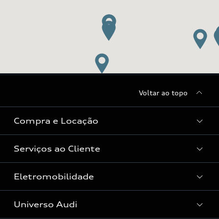
Voltar ao topo
Compra e Locação
Serviços ao Cliente
Condições Audi
Vendas Corporativas
Eletromobilidade
Manutenção e Reparos
Audi Approved :plus
Serviços de Proteção
Universo Audi
Universo da mobilidade elétrica
Peças e Acessórios