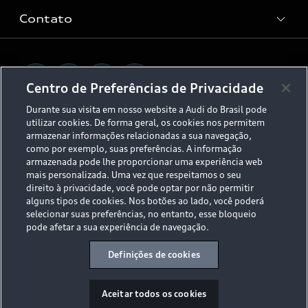
Rede de Concessionária
Dúvidas de eletrificação
Contato
Audi no Brasil
Consulta Recall
App e-tron
Stories of Progress
Serviços Digitais Audi
Fale Conosco
Planejamento de recarga
O Legado do S
Centro de Preferências de Privacidade
Trabalhe Conosco
Audi Driving Experience
Durante sua visita em nosso website a Audi do Brasil pode
Canais de Denúncia
utilizar cookies. De forma geral, os cookies nos permitem
© 2026 AUDI AG. All Rights Reserved.
ESG
armazenar informações relacionadas a sua navegação,
Programa de compliance
como por exemplo, suas preferências. A informação
Políticas de Privacidade
Código de Conduta
Tecnologias Audi
armazenada pode lhe proporcionar uma experiência web
mais personalizada. Uma vez que respeitamos o seu
Aviso Legal
Proteção de Dados - LGPD
direito à privacidade, você pode optar por não permitir
Audi exclusive
Sala de Imprensa
alguns tipos de cookies. Nos botões ao lado, você poderá
selecionar suas preferências, no entanto, esse bloqueio
Audi Collection
pode afetar a sua experiência de navegação.
Desacelere. Seu bem maior é a vida.
Definições de cookies
Aceitar todos os cookies