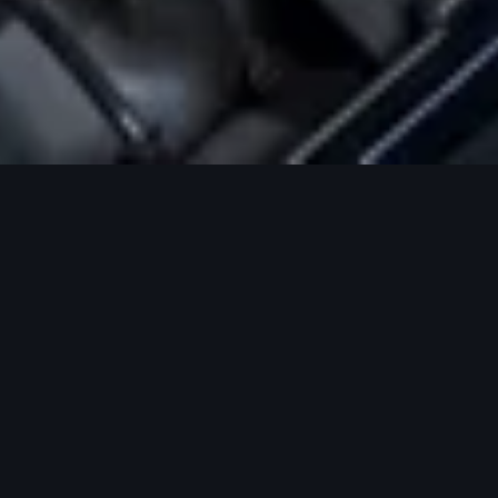
Pacotes para manter o seu
Audi sempre bem cuidado.
Criados para quem valoriza segurança, economia e
praticidade. Você cuida do seu veículo contra imprevistos
e preserva seu valor por muito mais tempo.