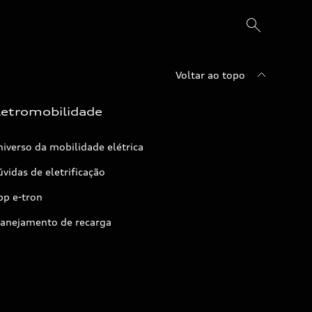
Voltar ao topo
letromobilidade
iverso da mobilidade elétrica
vidas de eletrificação
pp e-tron
lanejamento de recarga