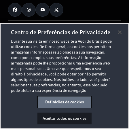
Fale Conosco
Planejamento de recarga
O Legado do S
Trabalhe Conosco
Audi Driving Experience
Canais de Denúncia
© 2026 AUDI AG. All Rights Reserved.
Centro de Preferências de Privacidade
ESG
Programa de compliance
Durante sua visita em nosso website a Audi do Brasil pode
Políticas de Privacidade
Código de Conduta
Tecnologias Audi
utilizar cookies. De forma geral, os cookies nos permitem
Aviso Legal
Proteção de Dados - LGPD
armazenar informações relacionadas a sua navegação,
Audi exclusive
Sala de Imprensa
como por exemplo, suas preferências. A informação
armazenada pode lhe proporcionar uma experiência web
Audi Collection
mais personalizada. Uma vez que respeitamos o seu
direito à privacidade, você pode optar por não permitir
alguns tipos de cookies. Nos botões ao lado, você poderá
Desacelere. Seu bem maior é a vida.
selecionar suas preferências, no entanto, esse bloqueio
pode afetar a sua experiência de navegação.
Definições de cookies
Aceitar todos os cookies