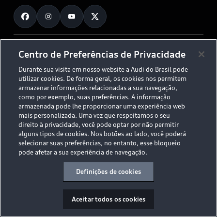
Fale Conosco
Planejamento de recarga
O Legado do S
Trabalhe Conosco
Audi Driving Experience
Canais de Denúncia
© 2026 AUDI AG. All Rights Reserved.
Centro de Preferências de Privacidade
ESG
Programa de compliance
Durante sua visita em nosso website a Audi do Brasil pode
Políticas de Privacidade
Código de Conduta
Tecnologias Audi
utilizar cookies. De forma geral, os cookies nos permitem
Aviso Legal
Proteção de Dados - LGPD
armazenar informações relacionadas a sua navegação,
Audi exclusive
Sala de Imprensa
como por exemplo, suas preferências. A informação
armazenada pode lhe proporcionar uma experiência web
Audi Collection
mais personalizada. Uma vez que respeitamos o seu
direito à privacidade, você pode optar por não permitir
alguns tipos de cookies. Nos botões ao lado, você poderá
Desacelere. Seu bem maior é a vida.
selecionar suas preferências, no entanto, esse bloqueio
pode afetar a sua experiência de navegação.
Definições de cookies
Aceitar todos os cookies