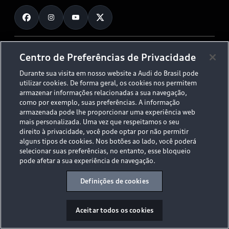
Fale Conosco
Planejamento de recarga
O Legado do S
Trabalhe Conosco
Audi Driving Experience
Canais de Denúncia
© 2026 AUDI AG. All Rights Reserved.
Centro de Preferências de Privacidade
ESG
Programa de compliance
Durante sua visita em nosso website a Audi do Brasil pode
Políticas de Privacidade
Código de Conduta
Tecnologias Audi
utilizar cookies. De forma geral, os cookies nos permitem
Aviso Legal
Proteção de Dados - LGPD
armazenar informações relacionadas a sua navegação,
Audi exclusive
Sala de Imprensa
como por exemplo, suas preferências. A informação
armazenada pode lhe proporcionar uma experiência web
Audi Collection
mais personalizada. Uma vez que respeitamos o seu
direito à privacidade, você pode optar por não permitir
alguns tipos de cookies. Nos botões ao lado, você poderá
Desacelere. Seu bem maior é a vida.
selecionar suas preferências, no entanto, esse bloqueio
pode afetar a sua experiência de navegação.
Definições de cookies
Aceitar todos os cookies