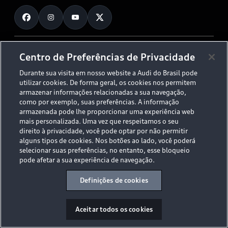
Fale Conosco
Planejamento de recarga
O Legado do S
Trabalhe Conosco
Audi Driving Experience
Canais de Denúncia
© 2026 AUDI AG. All Rights Reserved.
Centro de Preferências de Privacidade
ESG
Programa de compliance
Durante sua visita em nosso website a Audi do Brasil pode
Políticas de Privacidade
Código de Conduta
Tecnologias Audi
utilizar cookies. De forma geral, os cookies nos permitem
Aviso Legal
Proteção de Dados - LGPD
armazenar informações relacionadas a sua navegação,
Audi exclusive
Sala de Imprensa
como por exemplo, suas preferências. A informação
armazenada pode lhe proporcionar uma experiência web
Audi Collection
mais personalizada. Uma vez que respeitamos o seu
direito à privacidade, você pode optar por não permitir
alguns tipos de cookies. Nos botões ao lado, você poderá
Desacelere. Seu bem maior é a vida.
selecionar suas preferências, no entanto, esse bloqueio
pode afetar a sua experiência de navegação.
Definições de cookies
Aceitar todos os cookies