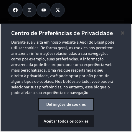
Fale Conosco
Planejamento de recarga
O Legado do S
Trabalhe Conosco
Audi Driving Experience
Canais de Denúncia
© 2026 AUDI AG. All Rights Reserved.
Centro de Preferências de Privacidade
ESG
Programa de compliance
Durante sua visita em nosso website a Audi do Brasil pode
Políticas de Privacidade
Código de Conduta
Tecnologias Audi
utilizar cookies. De forma geral, os cookies nos permitem
Aviso Legal
Proteção de Dados - LGPD
armazenar informações relacionadas a sua navegação,
Audi exclusive
Sala de Imprensa
como por exemplo, suas preferências. A informação
armazenada pode lhe proporcionar uma experiência web
Audi Collection
mais personalizada. Uma vez que respeitamos o seu
direito à privacidade, você pode optar por não permitir
alguns tipos de cookies. Nos botões ao lado, você poderá
Desacelere. Seu bem maior é a vida.
selecionar suas preferências, no entanto, esse bloqueio
pode afetar a sua experiência de navegação.
Definições de cookies
Aceitar todos os cookies