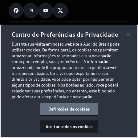
Fale Conosco
Planejamento de recarga
O Legado do S
Trabalhe Conosco
Audi Driving Experience
Canais de Denúncia
© 2026 AUDI AG. All Rights Reserved.
Centro de Preferências de Privacidade
ESG
Programa de compliance
Durante sua visita em nosso website a Audi do Brasil pode
Políticas de Privacidade
Código de Conduta
Tecnologias Audi
utilizar cookies. De forma geral, os cookies nos permitem
Aviso Legal
Proteção de Dados - LGPD
armazenar informações relacionadas a sua navegação,
Audi exclusive
Sala de Imprensa
como por exemplo, suas preferências. A informação
armazenada pode lhe proporcionar uma experiência web
Audi Collection
mais personalizada. Uma vez que respeitamos o seu
direito à privacidade, você pode optar por não permitir
alguns tipos de cookies. Nos botões ao lado, você poderá
Desacelere. Seu bem maior é a vida.
selecionar suas preferências, no entanto, esse bloqueio
pode afetar a sua experiência de navegação.
Definições de cookies
Aceitar todos os cookies