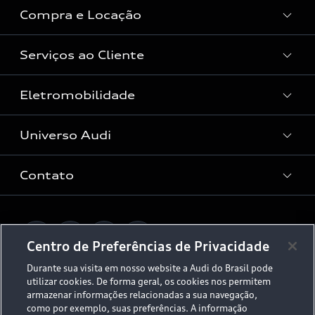
Compra e Locação
Serviços ao Cliente
Condições Audi
Vendas Corporativas
Eletromobilidade
Manutenção e Reparos
Audi Approved :plus
Serviços de Proteção
Universo Audi
Universo da mobilidade elétrica
Peças e Acessórios
Rede de Concessionária
Dúvidas de eletrificação
Contato
Audi no Brasil
Consulta Recall
App e-tron
Stories of Progress
Serviços Digitais Audi
Fale Conosco
Planejamento de recarga
O Legado do S
Centro de Preferências de Privacidade
Trabalhe Conosco
Audi Driving Experience
Durante sua visita em nosso website a Audi do Brasil pode
Canais de Denúncia
utilizar cookies. De forma geral, os cookies nos permitem
© 2026 AUDI AG. All Rights Reserved.
ESG
armazenar informações relacionadas a sua navegação,
Programa de compliance
como por exemplo, suas preferências. A informação