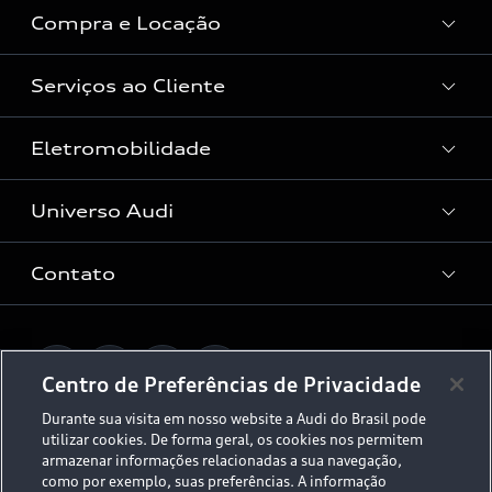
Compra e Locação
Serviços ao Cliente
Condições Audi
Vendas Corporativas
Eletromobilidade
Manutenção e Reparos
Audi Approved :plus
Serviços de Proteção
Universo Audi
Universo da mobilidade elétrica
Peças e Acessórios
Rede de Concessionária
Dúvidas de eletrificação
Contato
Audi no Brasil
Consulta Recall
App e-tron
Stories of Progress
Serviços Digitais Audi
Fale Conosco
Planejamento de recarga
O Legado do S
Centro de Preferências de Privacidade
Trabalhe Conosco
Audi Driving Experience
Durante sua visita em nosso website a Audi do Brasil pode
Canais de Denúncia
utilizar cookies. De forma geral, os cookies nos permitem
© 2026 AUDI AG. All Rights Reserved.
ESG
armazenar informações relacionadas a sua navegação,
Programa de compliance
como por exemplo, suas preferências. A informação