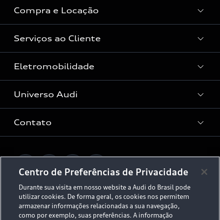
Compra e Locação
Serviços ao Cliente
Condições Audi
Vendas Corporativas
Eletromobilidade
Manutenção e Reparos
Audi Approved :plus
Serviços de Proteção
Universo Audi
Universo da mobilidade elétrica
Peças e Acessórios
Rede de Concessionária
Dúvidas de eletrificação
Contato
Audi no Brasil
Consulta Recall
App e-tron
Stories of Progress
Serviços Digitais Audi
Fale Conosco
Planejamento de recarga
O Legado do S
Centro de Preferências de Privacidade
Trabalhe Conosco
Audi Driving Experience
Durante sua visita em nosso website a Audi do Brasil pode
Canais de Denúncia
utilizar cookies. De forma geral, os cookies nos permitem
© 2026 AUDI AG. All Rights Reserved.
ESG
armazenar informações relacionadas a sua navegação,
Programa de compliance
como por exemplo, suas preferências. A informação