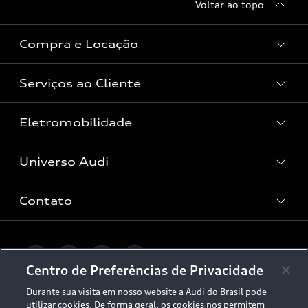
Voltar ao topo
Compra e Locação
Serviços ao Cliente
Condições Audi
Vendas Corporativas
Eletromobilidade
Manutenção e Reparos
Audi Approved :plus
Serviços de Proteção
Universo Audi
Universo da mobilidade elétrica
Peças e Acessórios
Rede de Concessionária
Dúvidas de eletrificação
Contato
Audi no Brasil
Consulta Recall
App e-tron
Stories of Progress
Serviços Digitais Audi
Fale Conosco
Planejamento de recarga
O Legado do S
Centro de Preferências de Privacidade
Trabalhe Conosco
Audi Driving Experience
Durante sua visita em nosso website a Audi do Brasil pode
Canais de Denúncia
utilizar cookies. De forma geral, os cookies nos permitem