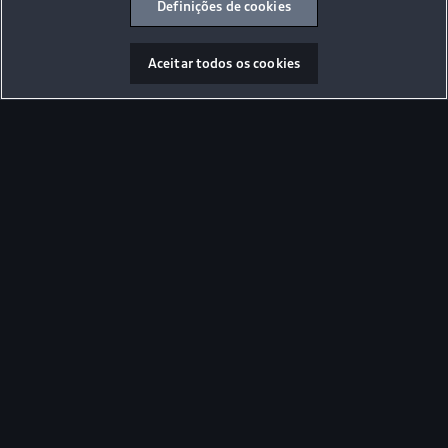
Definições de cookies
O Novo Audi Q8
Aceitar todos os cookies
Agende uma experiência
Potência
340
cv
Volume de porta malas