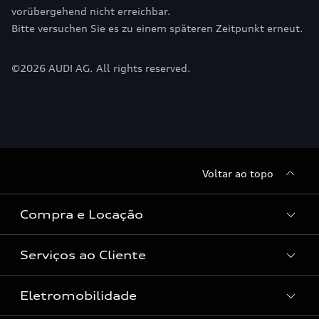
vorübergehend nicht erreichbar.
Bitte versuchen Sie es zu einem späteren Zeitpunkt erneut.
©
2026
AUDI AG. All rights reserved.
Voltar ao topo
Compra e Locação
Serviços ao Cliente
Condições Audi
Vendas Corporativas
Eletromobilidade
Manutenção e Reparos
Audi Approved :plus