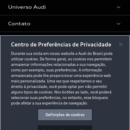
Serviços de Proteção
Universo Audi
Universo da mobilidade elétrica
Peças e Acessórios
Rede de Concessionária
Dúvidas de eletrificação
Contato
Audi no Brasil
Consulta Recall
App e-tron
Stories of Progress
Serviços Digitais Audi
Fale Conosco
Centro de Preferências de Privacidade
Planejamento de recarga
O Legado do S
Durante sua visita em nosso website a Audi do Brasil pode
Trabalhe Conosco
utilizar cookies. De forma geral, os cookies nos permitem
Audi Driving Experience
armazenar informações relacionadas a sua navegação,
Canais de Denúncia
como por exemplo, suas preferências. A informação
© 2026 AUDI AG. All Rights Reserved.
ESG
armazenada pode lhe proporcionar uma experiência web
Programa de compliance
Políticas de Privacidade
Código de Conduta
mais personalizada. Uma vez que respeitamos o seu
Tecnologias Audi
Aviso Legal
Proteção de Dados - LGPD
direito à privacidade, você pode optar por não permitir
alguns tipos de cookies. Nos botões ao lado, você poderá
Sala de Imprensa
Audi exclusive
selecionar suas preferências, no entanto, esse bloqueio
pode afetar a sua experiência de navegação.
Audi Collection
Desacelere. Seu bem maior é a vida.
Definições de cookies