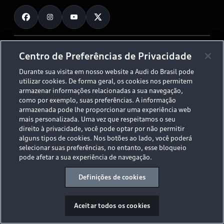
Fale Conosco
Planejamento de recarga
O Legado do S
Trabalhe Conosco
Audi Driving Experience
Canais de Denúncia
© 2026 AUDI AG. All Rights Reserved.
Centro de Preferências de Privacidade
ESG
Programa de compliance
Durante sua visita em nosso website a Audi do Brasil pode
Políticas de Privacidade
Código de Conduta
Tecnologias Audi
utilizar cookies. De forma geral, os cookies nos permitem
Aviso Legal
Proteção de Dados - LGPD
armazenar informações relacionadas a sua navegação,
Audi exclusive
Sala de Imprensa
como por exemplo, suas preferências. A informação
armazenada pode lhe proporcionar uma experiência web
Audi Collection
mais personalizada. Uma vez que respeitamos o seu
direito à privacidade, você pode optar por não permitir
alguns tipos de cookies. Nos botões ao lado, você poderá
Desacelere. Seu bem maior é a vida.
selecionar suas preferências, no entanto, esse bloqueio
pode afetar a sua experiência de navegação.
Definições de cookies
Aceitar todos os cookies