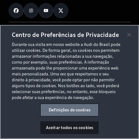
Fale Conosco
Planejamento de recarga
O Legado do S
Trabalhe Conosco
Audi Driving Experience
Canais de Denúncia
© 2026 AUDI AG. All Rights Reserved.
Centro de Preferências de Privacidade
ESG
Programa de compliance
Durante sua visita em nosso website a Audi do Brasil pode
Políticas de Privacidade
Código de Conduta
Tecnologias Audi
utilizar cookies. De forma geral, os cookies nos permitem
Aviso Legal
Proteção de Dados - LGPD
armazenar informações relacionadas a sua navegação,
Audi exclusive
Sala de Imprensa
como por exemplo, suas preferências. A informação
armazenada pode lhe proporcionar uma experiência web
Audi Collection
mais personalizada. Uma vez que respeitamos o seu
direito à privacidade, você pode optar por não permitir
alguns tipos de cookies. Nos botões ao lado, você poderá
Desacelere. Seu bem maior é a vida.
selecionar suas preferências, no entanto, esse bloqueio
pode afetar a sua experiência de navegação.
Definições de cookies
Aceitar todos os cookies