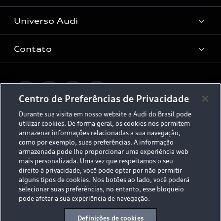
Audi Approved :plus
Serviços de Proteção
Universo Audi
Universo da mobilidade elétrica
Peças e Acessórios
Rede de Concessionária
Dúvidas de eletrificação
Contato
Audi no Brasil
Consulta Recall
App e-tron
Stories of Progress
Serviços Digitais Audi
Fale Conosco
Planejamento de recarga
O Legado do S
Centro de Preferências de Privacidade
Trabalhe Conosco
Audi Driving Experience
Durante sua visita em nosso website a Audi do Brasil pode
Canais de Denúncia
utilizar cookies. De forma geral, os cookies nos permitem
© 2026 AUDI AG. All Rights Reserved.
ESG
armazenar informações relacionadas a sua navegação,
Programa de compliance
como por exemplo, suas preferências. A informação
Políticas de Privacidade
Código de Conduta
Tecnologias Audi
armazenada pode lhe proporcionar uma experiência web
mais personalizada. Uma vez que respeitamos o seu
Aviso Legal
Proteção de Dados - LGPD
direito à privacidade, você pode optar por não permitir
Audi exclusive
Sala de Imprensa
alguns tipos de cookies. Nos botões ao lado, você poderá
selecionar suas preferências, no entanto, esse bloqueio
Audi Collection
pode afetar a sua experiência de navegação.
Desacelere. Seu bem maior é a vida.
Definições de cookies