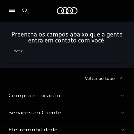
Audi
Selecionar o revendedor
Voltar ao topo
Compra e Locação
Serviços ao Cliente
Condições Audi
Vendas Corporativas
Eletromobilidade
Manutenção e Reparos