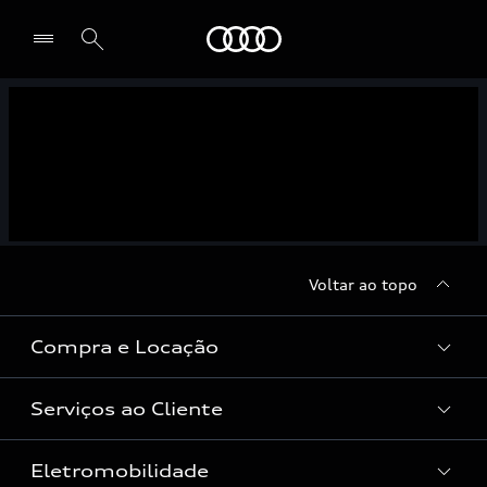
Audi
Selecionar o revendedor
Voltar ao topo
Compra e Locação
Serviços ao Cliente
Condições Audi
Vendas Corporativas
Eletromobilidade
Manutenção e Reparos