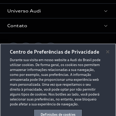
Audi Approved :plus
Serviços de Proteção
Universo Audi
Universo da mobilidade elétrica
Peças e Acessórios
Rede de Concessionária
Dúvidas de eletrificação
Contato
Audi no Brasil
Consulta Recall
App e-tron
Stories of Progress
Serviços Digitais Audi
Fale Conosco
Planejamento de recarga
O Legado do S
Centro de Preferências de Privacidade
Trabalhe Conosco
Audi Driving Experience
Durante sua visita em nosso website a Audi do Brasil pode
Canais de Denúncia
utilizar cookies. De forma geral, os cookies nos permitem
© 2026 AUDI AG. All Rights Reserved.
ESG
armazenar informações relacionadas a sua navegação,
Programa de compliance
como por exemplo, suas preferências. A informação
Políticas de Privacidade
Código de Conduta
Tecnologias Audi
armazenada pode lhe proporcionar uma experiência web
mais personalizada. Uma vez que respeitamos o seu
Aviso Legal
Proteção de Dados - LGPD
direito à privacidade, você pode optar por não permitir
Audi exclusive
Sala de Imprensa
alguns tipos de cookies. Nos botões ao lado, você poderá
selecionar suas preferências, no entanto, esse bloqueio
Audi Collection
pode afetar a sua experiência de navegação.
Desacelere. Seu bem maior é a vida.
Definições de cookies