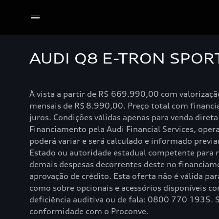
AUDI Q8 E-TRON SPO
Selecionar o revendedor
À vista a partir de R$ 669.990,00 com valorizaç
mensais de R$ 8.990,00. Preço total com financi
juros. Condições válidas apenas para venda dire
Financiamento pela Audi Financial Services, oper
poderá variar e será calculado e informado prev
Estado ou autoridade estadual competente para rea
demais despesas decorrentes deste no financiame
aprovação de crédito. Esta oferta não é válida pa
como sobre opcionais e acessórios disponíveis c
deficiência auditiva ou de fala: 0800 770 1935
conformidade com o Proconve.