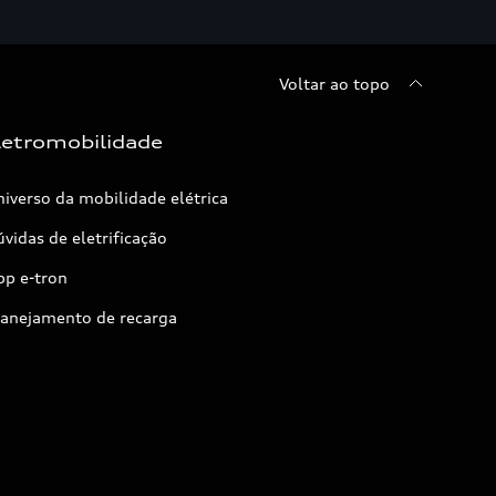
Voltar ao topo
letromobilidade
iverso da mobilidade elétrica
vidas de eletrificação
pp e-tron
lanejamento de recarga