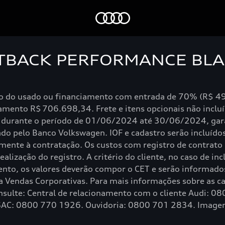
Audi
RTBACK PERFORMANCE BLA
ão do usado ou financiamento com entrada de 70% (R$ 49
amento R$ 706.698,34. Frete e itens opcionais não inclu
ta durante o período de 01/06/2024 até 30/06/2024, gara
ado pelo Banco Volkswagen. IOF e cadastro serão incluídos
iamente à contratação. Os custos com registro de contrat
lização do registro. A critério do cliente, no caso de in
nto, os valores deverão compor o CET e serão informados 
ra Vendas Corporativas. Para mais informações sobre as ca
onsulte: Central de relacionamento com o cliente Audi: 
. SAC: 0800 770 1926. Ouvidoria: 0800 701 2834. Imagem