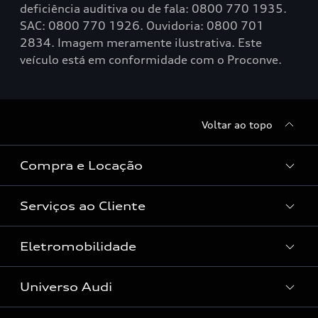
deficiência auditiva ou de fala: 0800 770 1935.
SAC: 0800 770 1926. Ouvidoria: 0800 701
2834. Imagem meramente ilustrativa. Este
veículo está em conformidade com o Proconve.
Voltar ao topo
Compra e Locação
Serviços ao Cliente
Condições Audi
Vendas Corporativas
Eletromobilidade
Manutenção e Reparos
Audi Approved :plus
Serviços de Proteção
Universo Audi
Universo da mobilidade elétrica
Peças e Acessórios
Rede de Concessionária