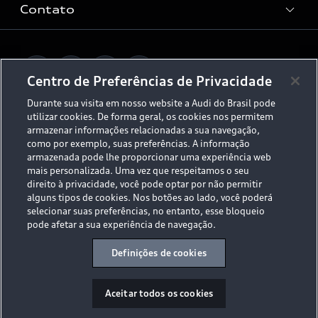
Dúvidas de eletrificação
Contato
Audi no Brasil
Consulta Recall
App e-tron
Stories of Progress
Serviços Digitais Audi
Fale Conosco
Planejamento de recarga
O Legado do S
Centro de Preferências de Privacidade
Trabalhe Conosco
Audi Driving Experience
Durante sua visita em nosso website a Audi do Brasil pode
Canais de Denúncia
utilizar cookies. De forma geral, os cookies nos permitem
© 2026 AUDI AG. All Rights Reserved.
ESG
armazenar informações relacionadas a sua navegação,
Programa de compliance
como por exemplo, suas preferências. A informação
Políticas de Privacidade
Código de Conduta
Tecnologias Audi
armazenada pode lhe proporcionar uma experiência web
mais personalizada. Uma vez que respeitamos o seu
Aviso Legal
Proteção de Dados - LGPD
direito à privacidade, você pode optar por não permitir
Audi exclusive
Sala de Imprensa
alguns tipos de cookies. Nos botões ao lado, você poderá
selecionar suas preferências, no entanto, esse bloqueio
Audi Collection
pode afetar a sua experiência de navegação.
Desacelere. Seu bem maior é a vida.
Definições de cookies
Aceitar todos os cookies