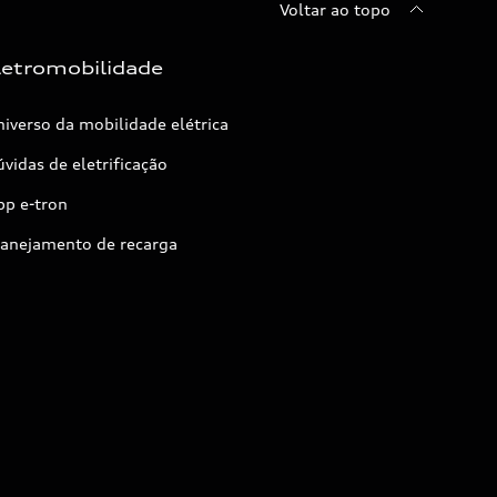
Voltar ao topo
letromobilidade
iverso da mobilidade elétrica
vidas de eletrificação
pp e-tron
lanejamento de recarga