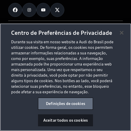
Fale Conosco
Planejamento de recarga
O Legado do S
Trabalhe Conosco
Audi Driving Experience
Canais de Denúncia
© 2026 AUDI AG. All Rights Reserved.
Centro de Preferências de Privacidade
ESG
Programa de compliance
Durante sua visita em nosso website a Audi do Brasil pode
Políticas de Privacidade
Código de Conduta
Tecnologias Audi
utilizar cookies. De forma geral, os cookies nos permitem
Aviso Legal
Proteção de Dados - LGPD
armazenar informações relacionadas a sua navegação,
Audi exclusive
Sala de Imprensa
como por exemplo, suas preferências. A informação
armazenada pode lhe proporcionar uma experiência web
Audi Collection
mais personalizada. Uma vez que respeitamos o seu
direito à privacidade, você pode optar por não permitir
alguns tipos de cookies. Nos botões ao lado, você poderá
Desacelere. Seu bem maior é a vida.
selecionar suas preferências, no entanto, esse bloqueio
pode afetar a sua experiência de navegação.
Definições de cookies
Aceitar todos os cookies