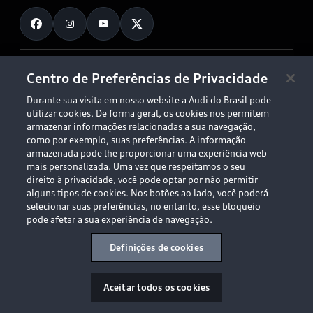
Fale Conosco
Planejamento de recarga
O Legado do S
Trabalhe Conosco
Audi Driving Experience
Canais de Denúncia
© 2026 AUDI AG. All Rights Reserved.
Centro de Preferências de Privacidade
ESG
Programa de compliance
Durante sua visita em nosso website a Audi do Brasil pode
Políticas de Privacidade
Código de Conduta
Tecnologias Audi
utilizar cookies. De forma geral, os cookies nos permitem
Aviso Legal
Proteção de Dados - LGPD
armazenar informações relacionadas a sua navegação,
Audi exclusive
Sala de Imprensa
como por exemplo, suas preferências. A informação
armazenada pode lhe proporcionar uma experiência web
Audi Collection
mais personalizada. Uma vez que respeitamos o seu
direito à privacidade, você pode optar por não permitir
alguns tipos de cookies. Nos botões ao lado, você poderá
Desacelere. Seu bem maior é a vida.
selecionar suas preferências, no entanto, esse bloqueio
pode afetar a sua experiência de navegação.
Definições de cookies
Aceitar todos os cookies