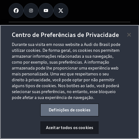
Fale Conosco
Planejamento de recarga
O Legado do S
Trabalhe Conosco
Audi Driving Experience
Canais de Denúncia
© 2026 AUDI AG. All Rights Reserved.
Centro de Preferências de Privacidade
ESG
Programa de compliance
Durante sua visita em nosso website a Audi do Brasil pode
Políticas de Privacidade
Código de Conduta
Tecnologias Audi
utilizar cookies. De forma geral, os cookies nos permitem
Aviso Legal
Proteção de Dados - LGPD
armazenar informações relacionadas a sua navegação,
Audi exclusive
Sala de Imprensa
como por exemplo, suas preferências. A informação
armazenada pode lhe proporcionar uma experiência web
Audi Collection
mais personalizada. Uma vez que respeitamos o seu
direito à privacidade, você pode optar por não permitir
alguns tipos de cookies. Nos botões ao lado, você poderá
Desacelere. Seu bem maior é a vida.
selecionar suas preferências, no entanto, esse bloqueio
pode afetar a sua experiência de navegação.
Definições de cookies
Aceitar todos os cookies