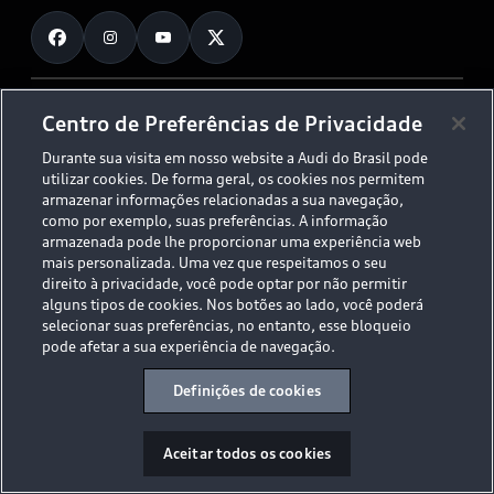
Fale Conosco
Planejamento de recarga
O Legado do S
Trabalhe Conosco
Audi Driving Experience
Canais de Denúncia
© 2026 AUDI AG. All Rights Reserved.
Centro de Preferências de Privacidade
ESG
Programa de compliance
Durante sua visita em nosso website a Audi do Brasil pode
Políticas de Privacidade
Código de Conduta
Tecnologias Audi
utilizar cookies. De forma geral, os cookies nos permitem
Aviso Legal
Proteção de Dados - LGPD
armazenar informações relacionadas a sua navegação,
Audi exclusive
Sala de Imprensa
como por exemplo, suas preferências. A informação
armazenada pode lhe proporcionar uma experiência web
Audi Collection
mais personalizada. Uma vez que respeitamos o seu
direito à privacidade, você pode optar por não permitir
alguns tipos de cookies. Nos botões ao lado, você poderá
Desacelere. Seu bem maior é a vida.
selecionar suas preferências, no entanto, esse bloqueio
pode afetar a sua experiência de navegação.
Definições de cookies
Aceitar todos os cookies