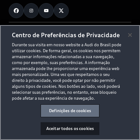
Fale Conosco
Planejamento de recarga
O Legado do S
Trabalhe Conosco
Audi Driving Experience
Canais de Denúncia
© 2026 AUDI AG. All Rights Reserved.
Centro de Preferências de Privacidade
ESG
Programa de compliance
Durante sua visita em nosso website a Audi do Brasil pode
Políticas de Privacidade
Código de Conduta
Tecnologias Audi
utilizar cookies. De forma geral, os cookies nos permitem
Aviso Legal
Proteção de Dados - LGPD
armazenar informações relacionadas a sua navegação,
Audi exclusive
Sala de Imprensa
como por exemplo, suas preferências. A informação
armazenada pode lhe proporcionar uma experiência web
Audi Collection
mais personalizada. Uma vez que respeitamos o seu
direito à privacidade, você pode optar por não permitir
alguns tipos de cookies. Nos botões ao lado, você poderá
Desacelere. Seu bem maior é a vida.
selecionar suas preferências, no entanto, esse bloqueio
pode afetar a sua experiência de navegação.
Definições de cookies
Aceitar todos os cookies