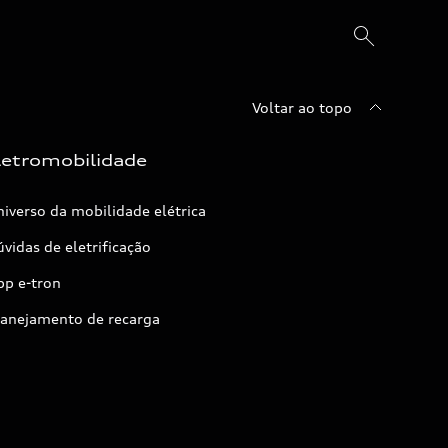
Voltar ao topo
letromobilidade
iverso da mobilidade elétrica
vidas de eletrificação
pp e-tron
lanejamento de recarga