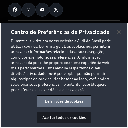
Fale Conosco
Planejamento de recarga
O Legado do S
Trabalhe Conosco
Audi Driving Experience
Canais de Denúncia
© 2026 AUDI AG. All Rights Reserved.
Centro de Preferências de Privacidade
ESG
Programa de compliance
Durante sua visita em nosso website a Audi do Brasil pode
Políticas de Privacidade
Código de Conduta
Tecnologias Audi
utilizar cookies. De forma geral, os cookies nos permitem
Aviso Legal
Proteção de Dados - LGPD
armazenar informações relacionadas a sua navegação,
Audi exclusive
Sala de Imprensa
como por exemplo, suas preferências. A informação
armazenada pode lhe proporcionar uma experiência web
Audi Collection
mais personalizada. Uma vez que respeitamos o seu
direito à privacidade, você pode optar por não permitir
alguns tipos de cookies. Nos botões ao lado, você poderá
Desacelere. Seu bem maior é a vida.
selecionar suas preferências, no entanto, esse bloqueio
pode afetar a sua experiência de navegação.
Definições de cookies
Aceitar todos os cookies