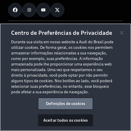
Fale Conosco
Planejamento de recarga
O Legado do S
Trabalhe Conosco
Audi Driving Experience
Canais de Denúncia
© 2026 AUDI AG. All Rights Reserved.
Centro de Preferências de Privacidade
ESG
Programa de compliance
Durante sua visita em nosso website a Audi do Brasil pode
Políticas de Privacidade
Código de Conduta
Tecnologias Audi
utilizar cookies. De forma geral, os cookies nos permitem
Aviso Legal
Proteção de Dados - LGPD
armazenar informações relacionadas a sua navegação,
Audi exclusive
Sala de Imprensa
como por exemplo, suas preferências. A informação
armazenada pode lhe proporcionar uma experiência web
Audi Collection
mais personalizada. Uma vez que respeitamos o seu
direito à privacidade, você pode optar por não permitir
alguns tipos de cookies. Nos botões ao lado, você poderá
Desacelere. Seu bem maior é a vida.
selecionar suas preferências, no entanto, esse bloqueio
pode afetar a sua experiência de navegação.
Definições de cookies
Aceitar todos os cookies