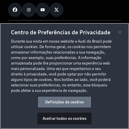
Fale Conosco
Planejamento de recarga
O Legado do S
Trabalhe Conosco
Audi Driving Experience
Canais de Denúncia
© 2026 AUDI AG. All Rights Reserved.
Centro de Preferências de Privacidade
ESG
Programa de compliance
Durante sua visita em nosso website a Audi do Brasil pode
Políticas de Privacidade
Código de Conduta
Tecnologias Audi
utilizar cookies. De forma geral, os cookies nos permitem
Aviso Legal
Proteção de Dados - LGPD
armazenar informações relacionadas a sua navegação,
Audi exclusive
Sala de Imprensa
como por exemplo, suas preferências. A informação
armazenada pode lhe proporcionar uma experiência web
Audi Collection
mais personalizada. Uma vez que respeitamos o seu
direito à privacidade, você pode optar por não permitir
alguns tipos de cookies. Nos botões ao lado, você poderá
Desacelere. Seu bem maior é a vida.
selecionar suas preferências, no entanto, esse bloqueio
pode afetar a sua experiência de navegação.
Definições de cookies
Aceitar todos os cookies