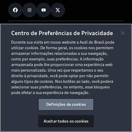
Fale Conosco
Planejamento de recarga
O Legado do S
Trabalhe Conosco
Audi Driving Experience
Canais de Denúncia
© 2026 AUDI AG. All Rights Reserved.
Centro de Preferências de Privacidade
ESG
Programa de compliance
Durante sua visita em nosso website a Audi do Brasil pode
Políticas de Privacidade
Código de Conduta
Tecnologias Audi
utilizar cookies. De forma geral, os cookies nos permitem
Aviso Legal
Proteção de Dados - LGPD
armazenar informações relacionadas a sua navegação,
Audi exclusive
Sala de Imprensa
como por exemplo, suas preferências. A informação
armazenada pode lhe proporcionar uma experiência web
Audi Collection
mais personalizada. Uma vez que respeitamos o seu
direito à privacidade, você pode optar por não permitir
alguns tipos de cookies. Nos botões ao lado, você poderá
Desacelere. Seu bem maior é a vida.
selecionar suas preferências, no entanto, esse bloqueio
pode afetar a sua experiência de navegação.
Definições de cookies
Aceitar todos os cookies