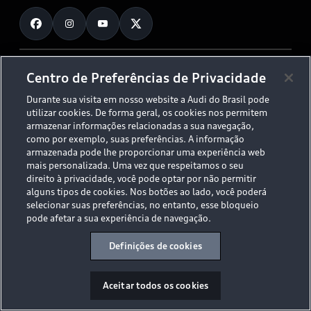
Fale Conosco
Planejamento de recarga
O Legado do S
Trabalhe Conosco
Audi Driving Experience
Canais de Denúncia
© 2026 AUDI AG. All Rights Reserved.
Centro de Preferências de Privacidade
ESG
Programa de compliance
Durante sua visita em nosso website a Audi do Brasil pode
Políticas de Privacidade
Código de Conduta
Tecnologias Audi
utilizar cookies. De forma geral, os cookies nos permitem
Aviso Legal
Proteção de Dados - LGPD
armazenar informações relacionadas a sua navegação,
Audi exclusive
Sala de Imprensa
como por exemplo, suas preferências. A informação
armazenada pode lhe proporcionar uma experiência web
Audi Collection
mais personalizada. Uma vez que respeitamos o seu
direito à privacidade, você pode optar por não permitir
alguns tipos de cookies. Nos botões ao lado, você poderá
Desacelere. Seu bem maior é a vida.
selecionar suas preferências, no entanto, esse bloqueio
pode afetar a sua experiência de navegação.
Definições de cookies
Aceitar todos os cookies