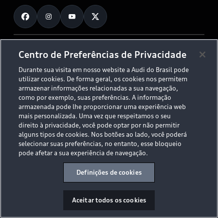
Fale Conosco
Planejamento de recarga
O Legado do S
Trabalhe Conosco
Audi Driving Experience
Canais de Denúncia
© 2026 AUDI AG. All Rights Reserved.
Centro de Preferências de Privacidade
ESG
Programa de compliance
Durante sua visita em nosso website a Audi do Brasil pode
Políticas de Privacidade
Código de Conduta
Tecnologias Audi
utilizar cookies. De forma geral, os cookies nos permitem
Aviso Legal
Proteção de Dados - LGPD
armazenar informações relacionadas a sua navegação,
Audi exclusive
Sala de Imprensa
como por exemplo, suas preferências. A informação
armazenada pode lhe proporcionar uma experiência web
Audi Collection
mais personalizada. Uma vez que respeitamos o seu
direito à privacidade, você pode optar por não permitir
alguns tipos de cookies. Nos botões ao lado, você poderá
Desacelere. Seu bem maior é a vida.
selecionar suas preferências, no entanto, esse bloqueio
pode afetar a sua experiência de navegação.
Definições de cookies
Aceitar todos os cookies