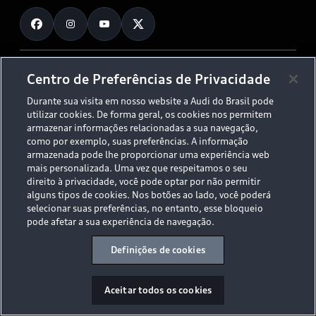
Fale Conosco
Planejamento de recarga
O Legado do S
Trabalhe Conosco
Audi Driving Experience
Canais de Denúncia
© 2026 AUDI AG. All Rights Reserved.
Centro de Preferências de Privacidade
ESG
Programa de compliance
Durante sua visita em nosso website a Audi do Brasil pode
Políticas de Privacidade
Código de Conduta
Tecnologias Audi
utilizar cookies. De forma geral, os cookies nos permitem
Aviso Legal
Proteção de Dados - LGPD
armazenar informações relacionadas a sua navegação,
Audi exclusive
Sala de Imprensa
como por exemplo, suas preferências. A informação
armazenada pode lhe proporcionar uma experiência web
Audi Collection
mais personalizada. Uma vez que respeitamos o seu
direito à privacidade, você pode optar por não permitir
alguns tipos de cookies. Nos botões ao lado, você poderá
Desacelere. Seu bem maior é a vida.
selecionar suas preferências, no entanto, esse bloqueio
pode afetar a sua experiência de navegação.
Definições de cookies
Aceitar todos os cookies