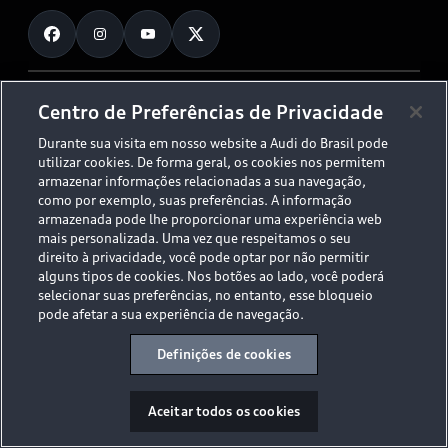
Fale Conosco
Planejamento de recarga
O Legado do S
Trabalhe Conosco
Audi Driving Experience
Canais de Denúncia
© 2026 AUDI AG. All Rights Reserved.
Centro de Preferências de Privacidade
ESG
Programa de compliance
Durante sua visita em nosso website a Audi do Brasil pode
Políticas de Privacidade
Código de Conduta
Tecnologias Audi
utilizar cookies. De forma geral, os cookies nos permitem
Aviso Legal
Proteção de Dados - LGPD
armazenar informações relacionadas a sua navegação,
Audi exclusive
Sala de Imprensa
como por exemplo, suas preferências. A informação
armazenada pode lhe proporcionar uma experiência web
Audi Collection
mais personalizada. Uma vez que respeitamos o seu
direito à privacidade, você pode optar por não permitir
alguns tipos de cookies. Nos botões ao lado, você poderá
Desacelere. Seu bem maior é a vida.
selecionar suas preferências, no entanto, esse bloqueio
pode afetar a sua experiência de navegação.
Definições de cookies
Aceitar todos os cookies