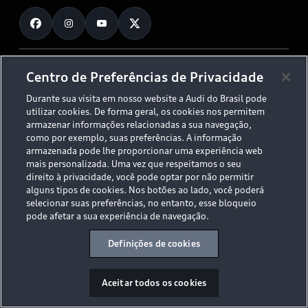
Fale Conosco
Planejamento de recarga
O Legado do S
Trabalhe Conosco
Audi Driving Experience
Canais de Denúncia
© 2026 AUDI AG. All Rights Reserved.
Centro de Preferências de Privacidade
ESG
Programa de compliance
Durante sua visita em nosso website a Audi do Brasil pode
Políticas de Privacidade
Código de Conduta
Tecnologias Audi
utilizar cookies. De forma geral, os cookies nos permitem
Aviso Legal
Proteção de Dados - LGPD
armazenar informações relacionadas a sua navegação,
Audi exclusive
Sala de Imprensa
como por exemplo, suas preferências. A informação
armazenada pode lhe proporcionar uma experiência web
Audi Collection
mais personalizada. Uma vez que respeitamos o seu
direito à privacidade, você pode optar por não permitir
alguns tipos de cookies. Nos botões ao lado, você poderá
Desacelere. Seu bem maior é a vida.
selecionar suas preferências, no entanto, esse bloqueio
pode afetar a sua experiência de navegação.
Definições de cookies
Aceitar todos os cookies