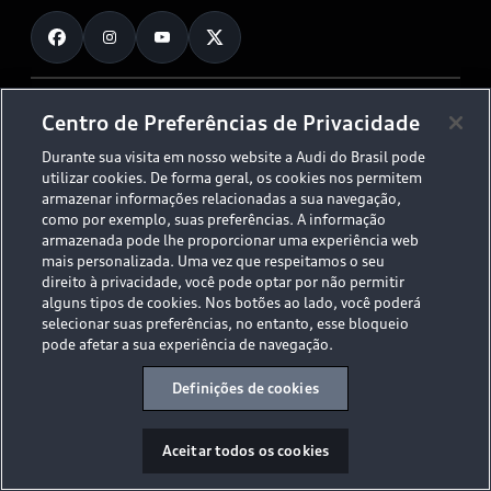
Fale Conosco
Planejamento de recarga
O Legado do S
Trabalhe Conosco
Audi Driving Experience
Canais de Denúncia
© 2026 AUDI AG. All Rights Reserved.
Centro de Preferências de Privacidade
ESG
Programa de compliance
Durante sua visita em nosso website a Audi do Brasil pode
Políticas de Privacidade
Código de Conduta
Tecnologias Audi
utilizar cookies. De forma geral, os cookies nos permitem
Aviso Legal
Proteção de Dados - LGPD
armazenar informações relacionadas a sua navegação,
Audi exclusive
Sala de Imprensa
como por exemplo, suas preferências. A informação
armazenada pode lhe proporcionar uma experiência web
Audi Collection
mais personalizada. Uma vez que respeitamos o seu
direito à privacidade, você pode optar por não permitir
alguns tipos de cookies. Nos botões ao lado, você poderá
Desacelere. Seu bem maior é a vida.
selecionar suas preferências, no entanto, esse bloqueio
pode afetar a sua experiência de navegação.
Definições de cookies
Aceitar todos os cookies