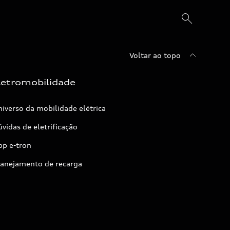
Voltar ao topo
letromobilidade
iverso da mobilidade elétrica
vidas de eletrificação
pp e-tron
lanejamento de recarga