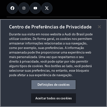
Fale Conosco
Planejamento de recarga
O Legado do S
Trabalhe Conosco
Audi Driving Experience
Canais de Denúncia
© 2026 AUDI AG. All Rights Reserved.
Centro de Preferências de Privacidade
ESG
Programa de compliance
Durante sua visita em nosso website a Audi do Brasil pode
Políticas de Privacidade
Código de Conduta
Tecnologias Audi
utilizar cookies. De forma geral, os cookies nos permitem
Aviso Legal
Proteção de Dados - LGPD
armazenar informações relacionadas a sua navegação,
Audi exclusive
Sala de Imprensa
como por exemplo, suas preferências. A informação
armazenada pode lhe proporcionar uma experiência web
Audi Collection
mais personalizada. Uma vez que respeitamos o seu
direito à privacidade, você pode optar por não permitir
alguns tipos de cookies. Nos botões ao lado, você poderá
Desacelere. Seu bem maior é a vida.
selecionar suas preferências, no entanto, esse bloqueio
pode afetar a sua experiência de navegação.
Definições de cookies
Aceitar todos os cookies