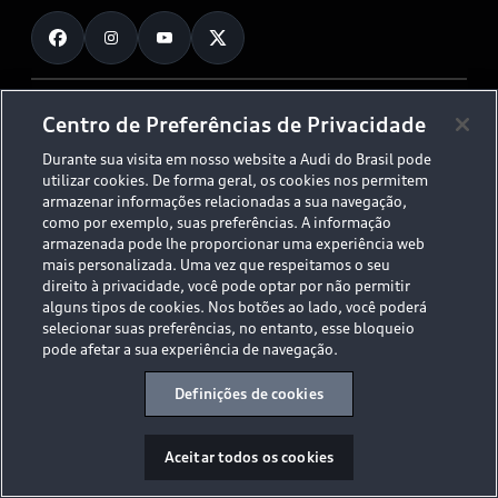
Fale Conosco
Planejamento de recarga
O Legado do S
Trabalhe Conosco
Audi Driving Experience
Canais de Denúncia
© 2026 AUDI AG. All Rights Reserved.
Centro de Preferências de Privacidade
ESG
Programa de compliance
Durante sua visita em nosso website a Audi do Brasil pode
Políticas de Privacidade
Código de Conduta
Tecnologias Audi
utilizar cookies. De forma geral, os cookies nos permitem
Aviso Legal
Proteção de Dados - LGPD
armazenar informações relacionadas a sua navegação,
Audi exclusive
Sala de Imprensa
como por exemplo, suas preferências. A informação
armazenada pode lhe proporcionar uma experiência web
Audi Collection
mais personalizada. Uma vez que respeitamos o seu
direito à privacidade, você pode optar por não permitir
alguns tipos de cookies. Nos botões ao lado, você poderá
Desacelere. Seu bem maior é a vida.
selecionar suas preferências, no entanto, esse bloqueio
pode afetar a sua experiência de navegação.
Definições de cookies
Aceitar todos os cookies