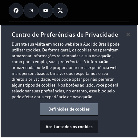
Fale Conosco
Planejamento de recarga
O Legado do S
Trabalhe Conosco
Audi Driving Experience
Canais de Denúncia
© 2026 AUDI AG. All Rights Reserved.
Centro de Preferências de Privacidade
ESG
Programa de compliance
Durante sua visita em nosso website a Audi do Brasil pode
Políticas de Privacidade
Código de Conduta
Tecnologias Audi
utilizar cookies. De forma geral, os cookies nos permitem
Aviso Legal
Proteção de Dados - LGPD
armazenar informações relacionadas a sua navegação,
Audi exclusive
Sala de Imprensa
como por exemplo, suas preferências. A informação
armazenada pode lhe proporcionar uma experiência web
Audi Collection
mais personalizada. Uma vez que respeitamos o seu
direito à privacidade, você pode optar por não permitir
alguns tipos de cookies. Nos botões ao lado, você poderá
Desacelere. Seu bem maior é a vida.
selecionar suas preferências, no entanto, esse bloqueio
pode afetar a sua experiência de navegação.
Definições de cookies
Aceitar todos os cookies