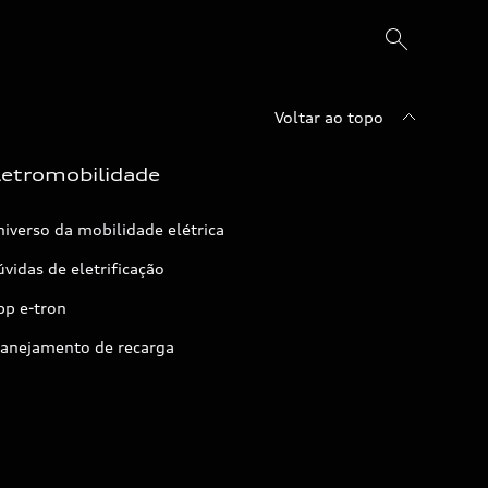
Voltar ao topo
letromobilidade
iverso da mobilidade elétrica
vidas de eletrificação
pp e-tron
lanejamento de recarga