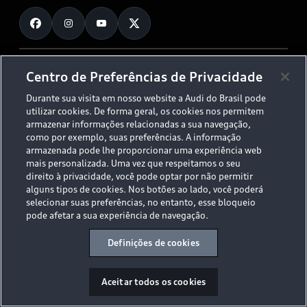
Fale Conosco
Planejamento de recarga
O Legado do S
Trabalhe Conosco
Audi Driving Experience
Canais de Denúncia
© 2026 AUDI AG. All Rights Reserved.
Centro de Preferências de Privacidade
ESG
Programa de compliance
Durante sua visita em nosso website a Audi do Brasil pode
Políticas de Privacidade
Código de Conduta
Tecnologias Audi
utilizar cookies. De forma geral, os cookies nos permitem
Aviso Legal
Proteção de Dados - LGPD
armazenar informações relacionadas a sua navegação,
Audi exclusive
Sala de Imprensa
como por exemplo, suas preferências. A informação
armazenada pode lhe proporcionar uma experiência web
Audi Collection
mais personalizada. Uma vez que respeitamos o seu
direito à privacidade, você pode optar por não permitir
alguns tipos de cookies. Nos botões ao lado, você poderá
Desacelere. Seu bem maior é a vida.
selecionar suas preferências, no entanto, esse bloqueio
pode afetar a sua experiência de navegação.
Definições de cookies
Aceitar todos os cookies