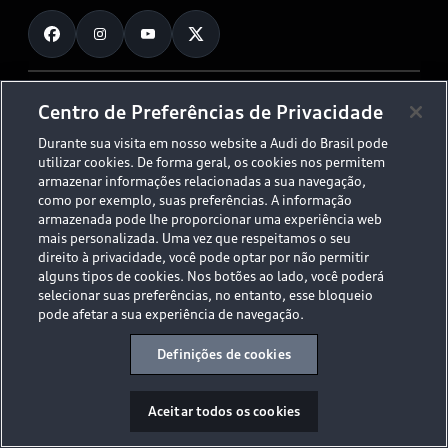
Fale Conosco
Planejamento de recarga
O Legado do S
Trabalhe Conosco
Audi Driving Experience
Canais de Denúncia
© 2026 AUDI AG. All Rights Reserved.
Centro de Preferências de Privacidade
ESG
Programa de compliance
Durante sua visita em nosso website a Audi do Brasil pode
Políticas de Privacidade
Código de Conduta
Tecnologias Audi
utilizar cookies. De forma geral, os cookies nos permitem
Aviso Legal
Proteção de Dados - LGPD
armazenar informações relacionadas a sua navegação,
Audi exclusive
Sala de Imprensa
como por exemplo, suas preferências. A informação
armazenada pode lhe proporcionar uma experiência web
Audi Collection
mais personalizada. Uma vez que respeitamos o seu
direito à privacidade, você pode optar por não permitir
alguns tipos de cookies. Nos botões ao lado, você poderá
Desacelere. Seu bem maior é a vida.
selecionar suas preferências, no entanto, esse bloqueio
pode afetar a sua experiência de navegação.
Definições de cookies
Aceitar todos os cookies