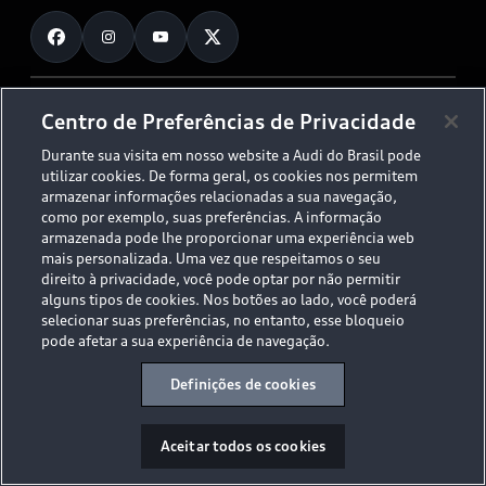
Fale Conosco
Planejamento de recarga
O Legado do S
Trabalhe Conosco
Audi Driving Experience
Canais de Denúncia
© 2026 AUDI AG. All Rights Reserved.
Centro de Preferências de Privacidade
ESG
Programa de compliance
Durante sua visita em nosso website a Audi do Brasil pode
Políticas de Privacidade
Código de Conduta
Tecnologias Audi
utilizar cookies. De forma geral, os cookies nos permitem
Aviso Legal
Proteção de Dados - LGPD
armazenar informações relacionadas a sua navegação,
Audi exclusive
Sala de Imprensa
como por exemplo, suas preferências. A informação
armazenada pode lhe proporcionar uma experiência web
Audi Collection
mais personalizada. Uma vez que respeitamos o seu
direito à privacidade, você pode optar por não permitir
alguns tipos de cookies. Nos botões ao lado, você poderá
Desacelere. Seu bem maior é a vida.
selecionar suas preferências, no entanto, esse bloqueio
pode afetar a sua experiência de navegação.
Definições de cookies
Aceitar todos os cookies