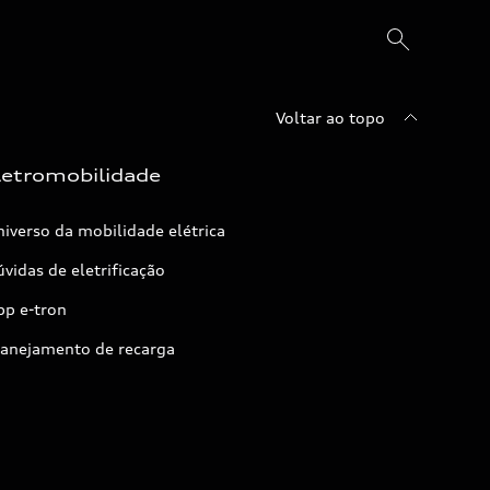
Voltar ao topo
letromobilidade
iverso da mobilidade elétrica
vidas de eletrificação
pp e-tron
lanejamento de recarga