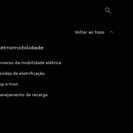
Voltar ao topo
letromobilidade
iverso da mobilidade elétrica
vidas de eletrificação
pp e-tron
lanejamento de recarga