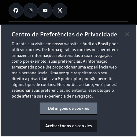
Fale Conosco
Planejamento de recarga
O Legado do S
Trabalhe Conosco
Audi Driving Experience
Canais de Denúncia
© 2026 AUDI AG. All Rights Reserved.
Centro de Preferências de Privacidade
ESG
Programa de compliance
Durante sua visita em nosso website a Audi do Brasil pode
Políticas de Privacidade
Código de Conduta
Tecnologias Audi
utilizar cookies. De forma geral, os cookies nos permitem
Aviso Legal
Proteção de Dados - LGPD
armazenar informações relacionadas a sua navegação,
Audi exclusive
Sala de Imprensa
como por exemplo, suas preferências. A informação
armazenada pode lhe proporcionar uma experiência web
Audi Collection
mais personalizada. Uma vez que respeitamos o seu
direito à privacidade, você pode optar por não permitir
alguns tipos de cookies. Nos botões ao lado, você poderá
Desacelere. Seu bem maior é a vida.
selecionar suas preferências, no entanto, esse bloqueio
pode afetar a sua experiência de navegação.
Definições de cookies
Aceitar todos os cookies