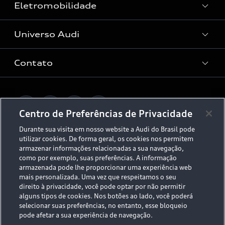
Vendas Corporativas
Eletromobilidade
Manutenção e Reparos
Audi Approved :plus
Serviços de Proteção
Universo Audi
Universo da mobilidade elétrica
Peças e Acessórios
Rede de Concessionária
Dúvidas de eletrificação
Contato
Audi no Brasil
Consulta Recall
App e-tron
Stories of Progress
Serviços Digitais Audi
Fale Conosco
Planejamento de recarga
O Legado do S
Centro de Preferências de Privacidade
Trabalhe Conosco
Audi Driving Experience
Durante sua visita em nosso website a Audi do Brasil pode
Canais de Denúncia
utilizar cookies. De forma geral, os cookies nos permitem
© 2026 AUDI AG. All Rights Reserved.
ESG
armazenar informações relacionadas a sua navegação,
Programa de compliance
como por exemplo, suas preferências. A informação
Políticas de Privacidade
Código de Conduta
Tecnologias Audi
armazenada pode lhe proporcionar uma experiência web
mais personalizada. Uma vez que respeitamos o seu
Aviso Legal
Proteção de Dados - LGPD
direito à privacidade, você pode optar por não permitir
Audi exclusive
Sala de Imprensa
alguns tipos de cookies. Nos botões ao lado, você poderá
selecionar suas preferências, no entanto, esse bloqueio
Audi Collection
pode afetar a sua experiência de navegação.